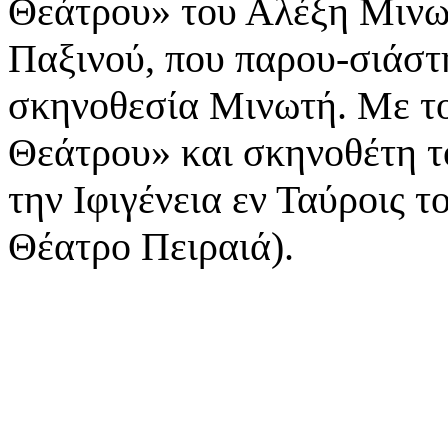
Θεάτρου» του Αλέξη Μινωτ
Παξινού,
που παρου-σιάστ
σκηνοθεσία Μινωτή. Με τ
Θεάτρου» και σκηνοθέτη τ
την
Ιφιγένεια εν Ταύροις τ
Θέατρο Πειραιά).