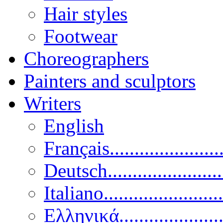
Hair styles
Footwear
Choreographers
Painters and sculptors
Writers
English
Français......................
Deutsch......................
Italiano........................
Ελληνικά.....................