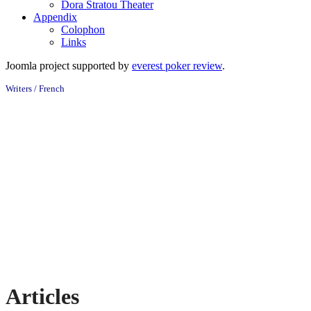
Dora Stratou Theater
Appendix
Colophon
Links
Joomla project supported by
everest poker review
.
Writers / French
Articles