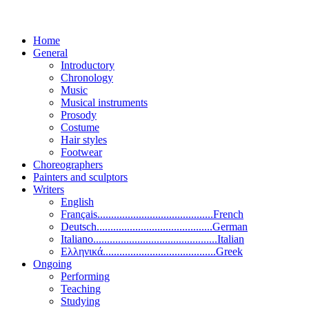
Home
General
Introductory
Chronology
Music
Musical instruments
Prosody
Costume
Hair styles
Footwear
Choreographers
Painters and sculptors
Writers
English
Français..........................................French
Deutsch..........................................German
Italiano.............................................Italian
Ελληνικά.........................................Greek
Ongoing
Performing
Teaching
Studying